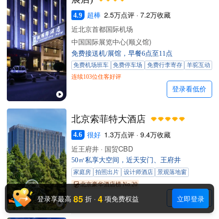
超棒
2.5万点评 · 7.2万收藏
4.9
近北京首都国际机场
中国国际展览中心(顺义馆)
免费接送机/展馆，早餐6点至11点
免费机场班车
免费停车场
免费行李寄存
羊驼互动
连续103位住客好评
登录看低价
北京索菲特大酒店
很好
1.3万点评 · 9.4万收藏
4.6
近王府井 · 国贸CBD
50㎡私享大空间，近天安门、王府井
家庭房
拍照出片
设计师酒店
景观落地窗
北京豪华酒店榜 No.20
85
4
登录享最高
折
·
项免费权益
立即登录
登录看低价