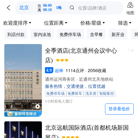

住
08-09

位置/品牌/酒店
北京

1晚
离
08-10
地图
欢迎度排序
位置距离
价格/星级
筛选




到店付款
室内泳池
免费停车场
含早餐
新开业
全季酒店(北京通州会议中心
广告
店)
超棒
1114点评 · 2056收藏
4.9
通州运河商务区 · 近通州北关地铁站
服务热情，交通便捷，位置优越
免费停车场
免费班车
洗衣房
智能客控
1小时前有人预订
登录看低价
北京远航国际酒店(首都机场新国
展店)