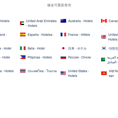
修改可重新查询
 Hotels
United Arab Emirates
Australia - Hotels
Canad
- Hotels
and -
España - Hoteles
France - Hôtels
United
Hotels
 - Hotel
Italia - Hotel
日本 - ホテル
대한민
- Hotel
Pilipinas - Hotels
Россия - Отели
 العربية
 الفنادق
a - Hotels
ประเทศไทย - โรงแรม
United States -
Việt 
Hotels
sạn