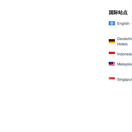
国际站点
English -
Deutschl
Hotels
Indonesia
Malaysia 
Singapur