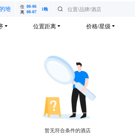
住
08-06
位置/品牌/酒店
的地

1晚
离
08-07
序
位置距离
价格/星级



暂无符合条件的酒店