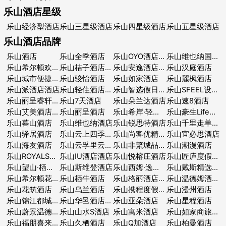
乐山酒店星级
乐山经济型酒店
乐山三星级酒店
乐山四星级酒店
乐山五星级酒店
乐山酒店品牌
乐山酒店
乐山全季酒店
乐山OYO酒店酒店
乐山维也纳国际酒店
乐山希尔顿欢朋酒店酒店
乐山桔子酒店酒店
乐山安逸酒店集团酒店
乐山汉庭酒店
乐山城市便捷酒店
乐山骏怡酒店
乐山如家酒店
乐山麗枫酒店
乐山派酒店酒店
乐山轻住酒店酒店
乐山智选假日酒店酒店
乐山SFEEL设计师酒店
乐山丽呈睿轩酒店
乐山7天酒店
乐山朵兰达酒店
乐山速8酒店
乐山艾美酒店酒店
乐山丽呈酒店
乐山希岸·轻雅酒店
乐山豪生Life酒店
乐山暮山酒店
乐山维也纳酒店
乐山锐思特酒店
乐山千里走单骑酒店
乐山驿居酒店
乐山云上四季酒店
乐山尚客优精选酒店
乐山宜必思酒店
乐山海友酒店
乐山云孚里云宿酒店
乐山非繁城品酒店
乐山潮漫酒店
乐山ROYALSS 阿芮亚酒店酒店
乐山IU酒店酒店
乐山悦榕庄酒店
乐山匠庐度假酒店
乐山望山·栖酒店
乐山斯维登酒店
乐山西姆·逸居酒店
乐山戴斯精选温德姆酒店酒店
乐山希尔顿花园酒店酒店
乐山栖牛酒店
乐山格丽酒店酒店
乐山温德姆酒店酒店
乐山花筑酒店
乐山乌兰酒店
乐山携程度假农庄酒店
乐山漫州酒店
乐山锦江都城酒店
乐山华邑酒店及度假村酒店
乐山亚朵酒店
乐山星程酒店
乐山蔚景温德姆酒店酒店
乐山山水S酒店
乐山寓米酒店
乐山如家商旅酒店
乐山福朋喜来登酒店酒店
乐山久栖酒店
乐山Q加酒店
乐山柏曼酒店