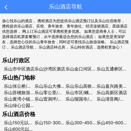
乐山酒店导航
放心找乐山的酒店， 携程酒店为您提供乐山酒店预订以及乐山住宿推荐，
携程提供乐山酒店、宾馆、青年旅舍、青年旅社、经济连锁酒店、星级酒店
供您选择， 网上订乐山酒店可享携程更多优惠。 如果您是商务人士，可以
选择酒店机票套餐预订，从中选择最适合您的乐山酒店； 如果您是资深驴
友，选择您心仪的乐山青年旅舍，同时还可查找乐山旅游攻略。
乐山酒店预
订
，
乐山酒店导航
，
乐山酒店钟点房
，
乐山特价酒店
，选携程更放心！
乐山行政区
乐山市中区酒店
乐山沙湾区酒店
乐山金口河区酒店
乐山五通桥区酒店
乐山热门地标
乐山张公桥/东大街美食街酒店
乐山乐山大佛景区酒店
乐山乐山高铁站/世豪广场/万达广场酒店
乐山嘉兴路美食街/乐山广场酒店
乐山苏稽旅游区酒店
乐山零公里/七里坪酒店
乐山市区/峨眉站酒店
乐山高新区酒店
乐山黄湾小镇/游客中心酒店
乐山雷洞坪/金顶酒店
乐山报国寺/峨眉山站酒店
乐山清音阁/万年寺酒店
乐山绿心公园 /大学城酒店
乐山酒店价格
乐山150元以下酒店
乐山150-300元以下酒店
乐山300-450元以下酒店
乐山450-600元酒店
乐山600元以上酒店