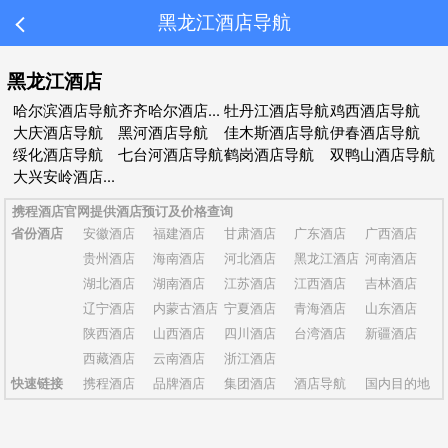
黑龙江酒店导航
黑龙江酒店
哈尔滨酒店导航
齐齐哈尔酒店导航
牡丹江酒店导航
鸡西酒店导航
大庆酒店导航
黑河酒店导航
佳木斯酒店导航
伊春酒店导航
绥化酒店导航
七台河酒店导航
鹤岗酒店导航
双鸭山酒店导航
大兴安岭酒店导航
携程酒店官网提供酒店预订及价格查询
省份酒店
安徽酒店
福建酒店
甘肃酒店
广东酒店
广西酒店
贵州酒店
海南酒店
河北酒店
黑龙江酒店
河南酒店
湖北酒店
湖南酒店
江苏酒店
江西酒店
吉林酒店
辽宁酒店
内蒙古酒店
宁夏酒店
青海酒店
山东酒店
陕西酒店
山西酒店
四川酒店
台湾酒店
新疆酒店
西藏酒店
云南酒店
浙江酒店
快速链接
携程酒店
品牌酒店
集团酒店
酒店导航
国内目的地